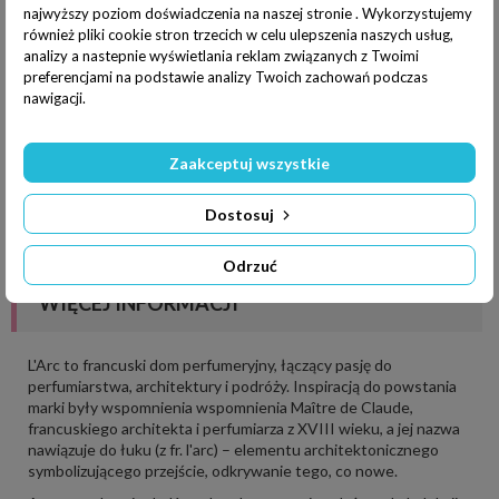
najwyższy poziom doświadczenia na naszej stronie . Wykorzystujemy
również pliki cookie stron trzecich w celu ulepszenia naszych usług,
wybierz pojemność
analizy a nastepnie wyświetlania reklam związanych z Twoimi
preferencjami na podstawie analizy Twoich zachowań podczas
EDP 100 ml woda perfumowana
nawigacji.
Dodaj do koszyka
Zaakceptuj wszystkie
Dostosuj
Dodaj do listy życzeń
Odrzuć
WIĘCEJ INFORMACJI
L'Arc to francuski dom perfumeryjny, łączący pasję do
perfumiarstwa, architektury i podróży. Inspiracją do powstania
marki były wspomnienia wspomnienia Maître de Claude,
francuskiego architekta i perfumiarza z XVIII wieku, a jej nazwa
nawiązuje do łuku (z fr. l'arc) – elementu architektonicznego
symbolizującego przejście, odkrywanie tego, co nowe.