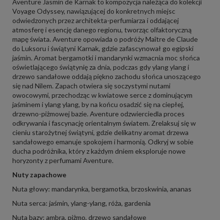
Aventure Jasmin de Karnak to kompozycja należąca do kolekcji
Voyage Odyssey, nawiązującej do konkretnych miejsc
odwiedzonych przez architekta-perfumiarza i oddającej
atmosferę i esencję danego regionu, tworząc olfaktoryczną
mapę świata. Aventure opowiada o podróży Maître de Claude
do Luksoru i świątyni Karnak, gdzie zafascynował go egipski
jaśmin. Aromat bergamotki i mandarynki wzmacnia moc słońca
oświetlającego świątynię za dnia, podczas gdy ylang ylang i
drzewo sandałowe oddają piękno zachodu słońca unoszącego
się nad Nilem. Zapach otwiera się soczystymi nutami
owocowymi, przechodząc w kwiatowe serce z dominującym
jaśminem i ylang ylang, by na końcu osadzić się na ciepłej,
drzewno-piżmowej bazie. Aventure odzwierciedla proces
odkrywania i fascynację orientalnym światem. Zrelaksuj się w
cieniu starożytnej świątyni, gdzie delikatny aromat drzewa
sandałowego emanuje spokojem i harmonią. Odkryj w sobie
ducha podróżnika, który z każdym dniem eksploruje nowe
horyzonty z perfumami Aventure.
Nuty zapachowe
Nuta głowy: mandarynka, bergamotka, brzoskwinia, ananas
Nuta serca: jaśmin, ylang-ylang, róża, gardenia
Nuta bazy: ambra, piżmo, drzewo sandałowe