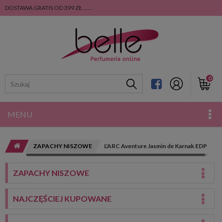
DOSTAWA GRATIS OD 399 ZŁ ......
0
MENU
ZAPACHY NISZOWE
L'ARC Aventure Jasmin de Karnak EDP
ZAPACHY NISZOWE
NAJCZĘŚCIEJ KUPOWANE