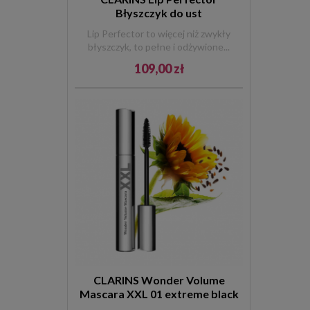
Błyszczyk do ust
Lip Perfector to więcej niż zwykły
błyszczyk, to pełne i odżywione...
109,00 zł
CLARINS Wonder Volume
Mascara XXL 01 extreme black