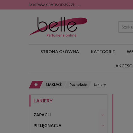
DOSTAWA GRATIS OD 399 ZŁ ......
STRONA GŁÓWNA
KATEGORIE
WS
AKCESO
MAKIJAŻ
Paznokcie
Lakiery
LAKIERY
ZAPACH
PIELĘGNACJA