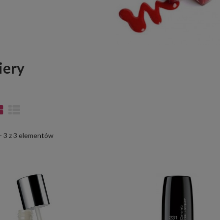
iery
- 3 z 3 elementów