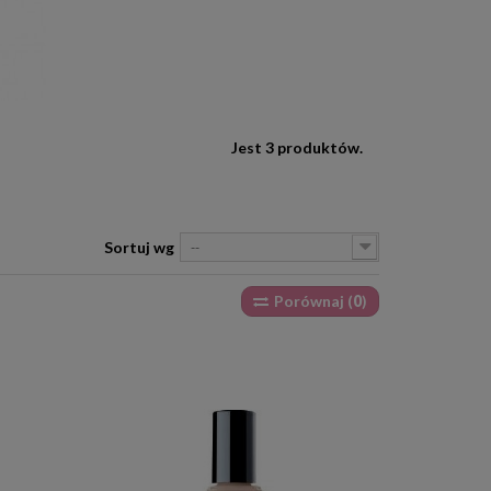
Jest 3 produktów.
Sortuj wg
--
Porównaj (
0
)