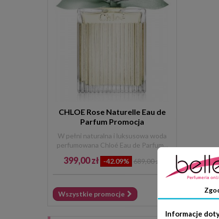
CHLOE Rose Naturelle Eau de
Parfum Promocja
W pełni naturalna i luksusowa woda
perfumowana Chloé Eau de Parfum...
399,00 zł
-42.09%
689,00 zł
Zgo
Wszystkie promocje
Informacje dot