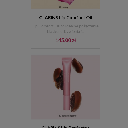
CLARINS Lip Comfort Oil
Lip Comfort Oil to idealne połączenie
blasku, odżywienia i...
145,00 zł
CLARINS Lip Perfector