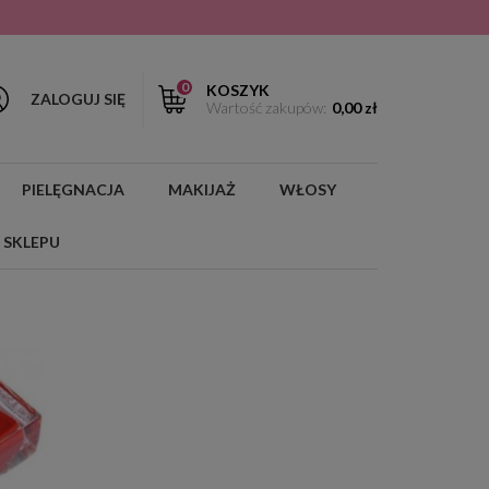
0
KOSZYK
ZALOGUJ SIĘ
Wartość zakupów:
0,00 zł
PIELĘGNACJA
MAKIJAŻ
WŁOSY
 SKLEPU