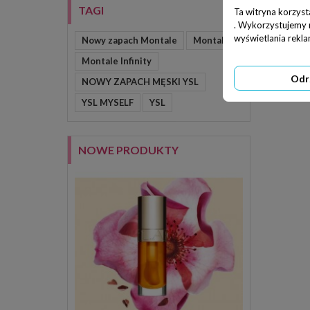
TAGI
Ta witryna korzyst
. Wykorzystujemy ró
wyświetlania rekl
Nowy zapach Montale
Montale
Montale Infinity
Odr
NOWY ZAPACH MĘSKI YSL
YSL MYSELF
YSL
NOWE PRODUKTY