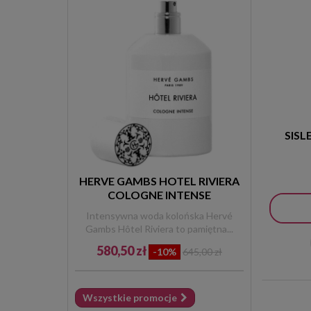
YONELLE
(1)
SISL
HERVE GAMBS HOTEL RIVIERA
COLOGNE INTENSE
Intensywna woda kolońska Hervé
Gambs Hôtel Riviera to pamiętna...
580,50 zł
-10%
645,00 zł
Wszystkie promocje