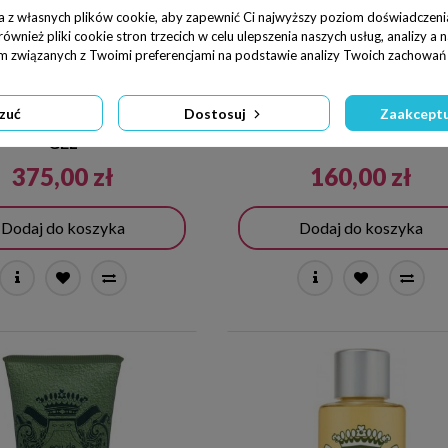
a z własnych plików cookie, aby zapewnić Ci najwyższy poziom doświadczenia
wnież pliki cookie stron trzecich w celu ulepszenia naszych usług, analizy a 
am związanych z Twoimi preferencjami na podstawie analizy Twoich zachowań 
zuć
Dostosuj
Zaakceptu
Y EAU DU SOIR SHOWER
SISLEY EAU DU SOIR SA
GEL
375,00 zł
160,00 zł
Dodaj do koszyka
Dodaj do koszyka