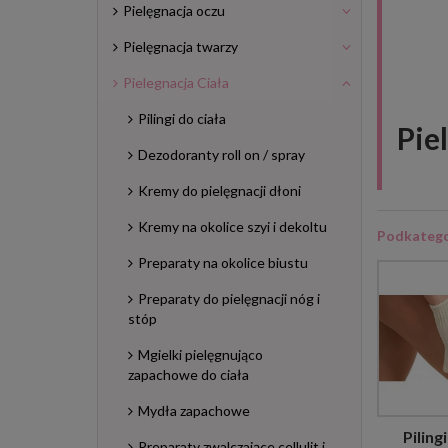
Pielęgnacja oczu
Pielęgnacja twarzy
Pielegnacja Ciała
Pilingi do ciała
Pie
Dezodoranty roll on / spray
Kremy do pielęgnacji dłoni
Kremy na okolice szyi i dekoltu
Podkatego
Preparaty na okolice biustu
Preparaty do pielęgnacji nóg i
stóp
Mgielki pielęgnująco
zapachowe do ciała
Mydła zapachowe
Piling
Preparaty zwalczające cellulit i