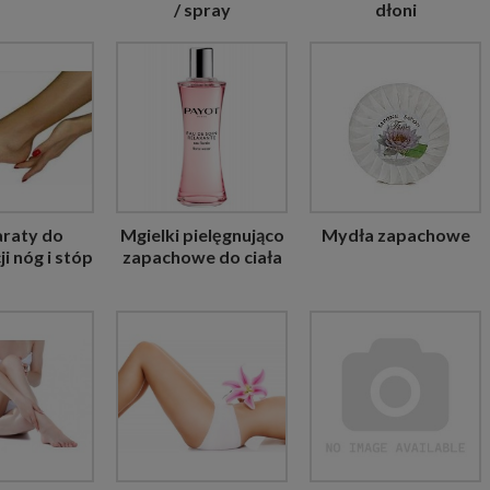
/ spray
dłoni
raty do
Mgielki pielęgnująco
Mydła zapachowe
ji nóg i stóp
zapachowe do ciała