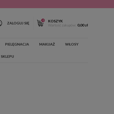
0
KOSZYK
ZALOGUJ SIĘ
Wartość zakupów:
0,00 zł
PIELĘGNACJA
MAKIJAŻ
WŁOSY
 SKLEPU