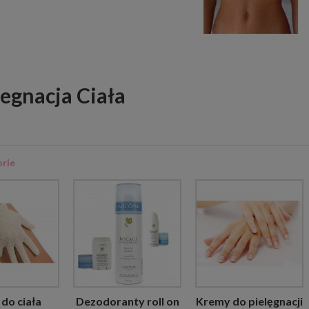
legnacja Ciała
rie
i do ciała
Dezodoranty roll on
Kremy do pielęgnacji