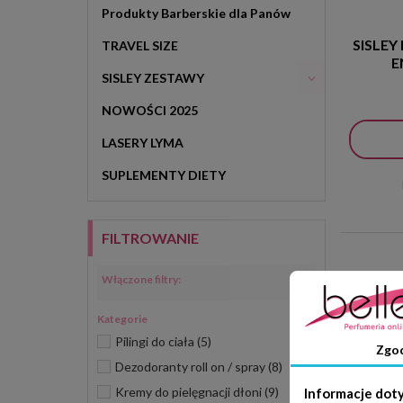
Produkty Barberskie dla Panów
SISLE
TRAVEL SIZE
E
SISLEY ZESTAWY
NOWOŚCI 2025
LASERY LYMA
SUPLEMENTY DIETY
FILTROWANIE
Włączone filtry:
Kategorie
Pilingi do ciała
(5)
Zgo
Dezodoranty roll on / spray
(8)
Kremy do pielęgnacji dłoni
(9)
Informacje dot