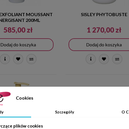
Y EXFOLIANT MOUSSANT
SISLEY PHYTOBUSTE
NERGISANT 200ML
585,00 zł
1 270,00 zł
Dodaj do koszyka
Dodaj do koszyka
Cookies
dy
Szczegóły
O C
yczące plików cookies