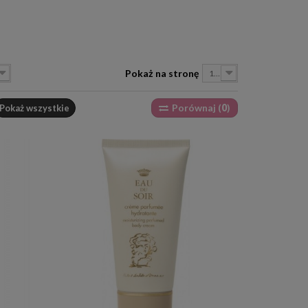
Pokaż na stronę
12
Porównaj (
0
)
Pokaż wszystkie