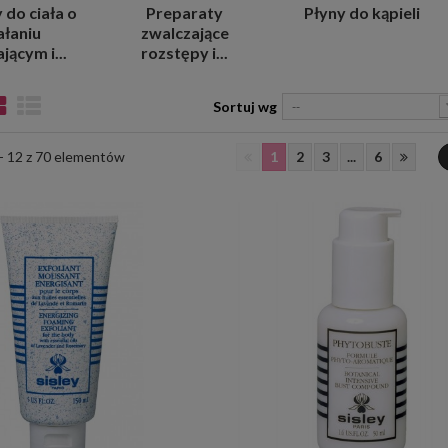
do ciała o
Preparaty
Płyny do kąpieli
ałaniu
zwalczające
jącym i...
rozstępy i...
Sortuj wg
--
1
2
3
...
6
 - 12 z 70 elementów