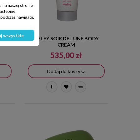
 na naszej stronie
nastepnie
podczas nawigacji.
j wszystkie
VON
SISLEY SOIR DE LUNE BODY
CREAM
535,00 zł
Dodaj do koszyka