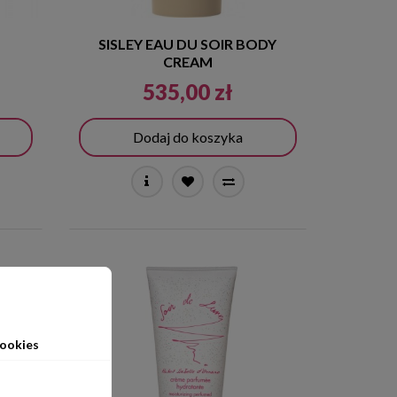
SISLEY EAU DU SOIR BODY
CREAM
535,00 zł
Dodaj do koszyka
ookies