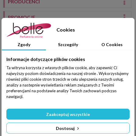
PRODUCENCI
PROMOCJE
Cookies
DOSTAWCY
Zgody
Szczegóły
O Cookies
TAGI
Informacje dotyczące plików cookies
NOWE PRODUKTY
Ta witryna korzysta z własnych plików cookie, aby zapewnić Ci
najwyższy poziom doświadczenia na naszej stronie . Wykorzystujemy
również pliki cookie stron trzecich w celu ulepszenia naszych usług,
Lista produktów
analizy a nastepnie wyświetlania reklam związanych z Twoimi
preferencjami na podstawie analizy Twoich zachowań podczas
producenta: Escada
nawigacji.
Chwilowo brak produktów tego producenta w naszym
Zaakceptuj wszystkie
sklepie.
Dostosuj