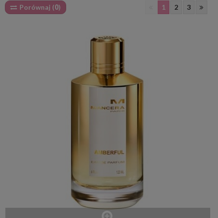
Porównaj (
0
)
1
2
3