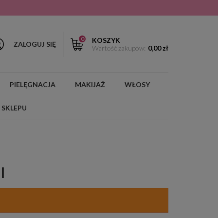
0
KOSZYK
ZALOGUJ SIĘ
Wartość zakupów:
0,00 zł
PIELĘGNACJA
MAKIJAŻ
WŁOSY
 SKLEPU
I