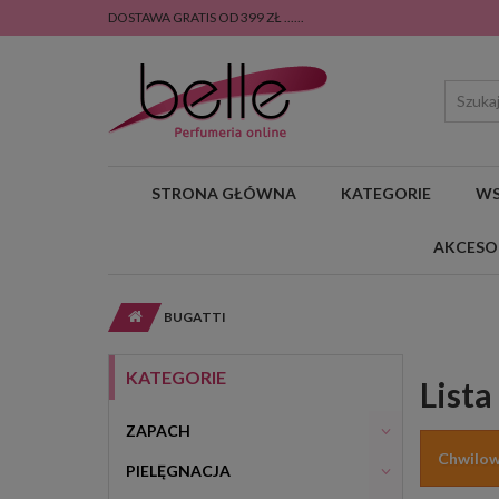
DOSTAWA GRATIS OD 399 ZŁ ......
STRONA GŁÓWNA
KATEGORIE
WS
AKCESO
BUGATTI
KATEGORIE
List
ZAPACH
Chwilow
PIELĘGNACJA