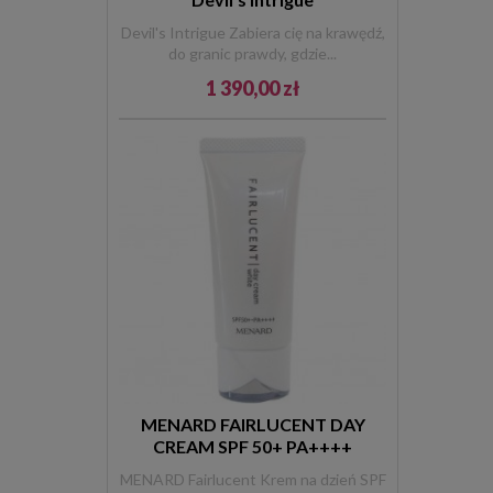
Devil's Intrigue Zabiera cię na krawędź,
do granic prawdy, gdzie...
1 390,00 zł
MENARD FAIRLUCENT DAY
CREAM SPF 50+ PA++++
MENARD Fairlucent Krem na dzień SPF