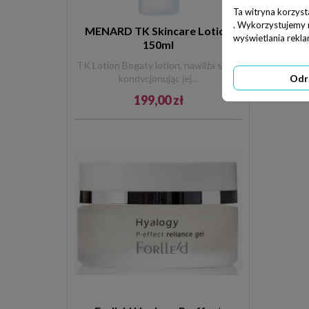
Ta witryna korzyst
. Wykorzystujemy ró
MENARD TK Skincare Lotion
wyświetlania rekl
150ml
TK Lotion Bogaty lotion, nawilża skórę
kondycjonując jej...
Odr
199,00 zł