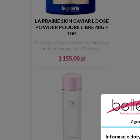
LA PRAIRIE SKIN CAVIAR LOOSE
POWDER POUDRE LIBRE 40G +
10G
Skin Caviar Loose Powder to pierwszy
puder wzbogacony o Ekstrakt...
1 155,00 zł
Zgo
Informacje dot