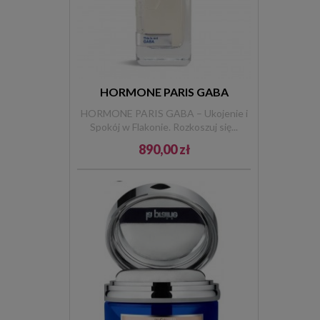
HORMONE PARIS GABA
HORMONE PARIS GABA – Ukojenie i
Spokój w Flakonie. Rozkoszuj się...
890,00 zł