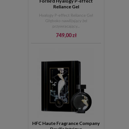
Forlle'd Hyalogy P-effect
Reliance Gel
Hyalogy P-effect Reliance Gel
Głęboko nawilżający żel
przywracający...
749,00 zł
HFC Haute Fragrance Company
Devil's Intrigue