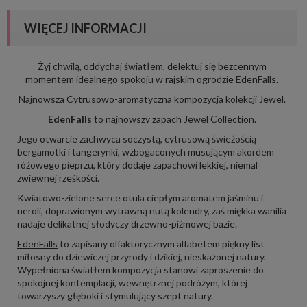
WIĘCEJ INFORMACJI
Żyj chwilą, oddychaj światłem, delektuj się bezcennym
momentem idealnego spokoju w rajskim ogrodzie EdenFalls.
Najnowsza Cytrusowo-aromatyczna kompozycja kolekcji Jewel.
EdenFalls
to najnowszy zapach Jewel Collection.
Jego otwarcie zachwyca soczystą, cytrusową świeżością
bergamotki i tangerynki, wzbogaconych musującym akordem
różowego pieprzu, który dodaje zapachowi lekkiej, niemal
zwiewnej rześkości.
Kwiatowo-zielone serce otula ciepłym aromatem jaśminu i
neroli, doprawionym wytrawną nutą kolendry, zaś miękka wanilia
nadaje delikatnej słodyczy drzewno-piżmowej bazie.
EdenFalls
to zapisany olfaktorycznym alfabetem piękny list
miłosny do dziewiczej przyrody i dzikiej, nieskażonej natury.
Wypełniona światłem kompozycja stanowi zaproszenie do
spokojnej kontemplacji, wewnętrznej podróżym, której
towarzyszy głęboki i stymulujący szept natury.