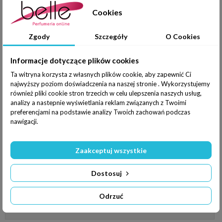
Cookies
Zgody
Szczegóły
O Cookies
1 095,00 zł
brutto
Informacje dotyczące plików cookies
1 095,00 zł
za 100 ml
Ta witryna korzysta z własnych plików cookie, aby zapewnić Ci
najwyższy poziom doświadczenia na naszej stronie . Wykorzystujemy
również pliki cookie stron trzecich w celu ulepszenia naszych usług,
Ilość
analizy a nastepnie wyświetlania reklam związanych z Twoimi
preferencjami na podstawie analizy Twoich zachowań podczas
nawigacji.
wybierz pojemność
EDP 100 ml woda perfumowana
Travel Spray 10ml
Zaakceptuj wszystkie
Dostosuj
Dodaj do koszyka
Odrzuć
Dodaj do listy życzeń