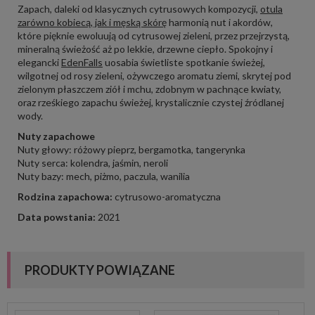
Zapach, daleki od klasycznych cytrusowych kompozycji,
otula
zarówno kobiecą, jak i męską skórę
harmonią nut i akordów,
które pięknie ewoluują od cytrusowej zieleni, przez przejrzystą,
mineralną świeżość aż po lekkie, drzewne ciepło. Spokojny i
elegancki
EdenFalls
uosabia świetliste spotkanie świeżej,
wilgotnej od rosy zieleni, ożywczego aromatu ziemi, skrytej pod
zielonym płaszczem ziół i mchu, zdobnym w pachnące kwiaty,
oraz rześkiego zapachu świeżej, krystalicznie czystej źródlanej
wody.
Nuty zapachowe
Nuty głowy: różowy pieprz, bergamotka, tangerynka
Nuty serca: kolendra, jaśmin, neroli
Nuty bazy: mech, piżmo, paczula, wanilia
Rodzina zapachowa:
cytrusowo-aromatyczna
Data powstania:
2021
PRODUKTY POWIĄZANE