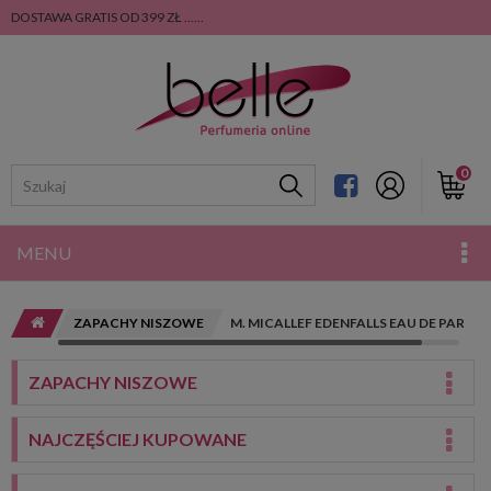
DOSTAWA GRATIS OD 399 ZŁ ......
0
MENU
ZAPACHY NISZOWE
M. MICALLEF EDENFALLS EAU DE PARFU
ZAPACHY NISZOWE
NAJCZĘŚCIEJ KUPOWANE