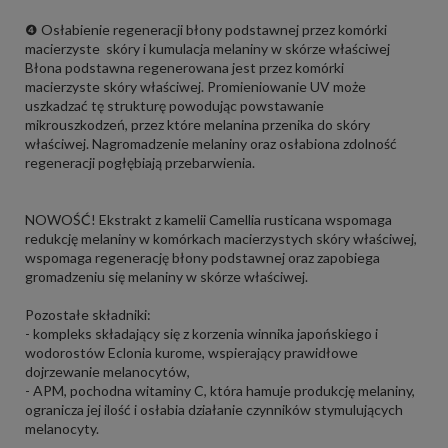
❹ Osłabienie regeneracji błony podstawnej przez komórki
macierzyste skóry i kumulacja melaniny w skórze właściwej
Błona podstawna regenerowana jest przez komórki
macierzyste skóry właściwej. Promieniowanie UV może
uszkadzać tę strukturę powodując powstawanie
mikrouszkodzeń, przez które melanina przenika do skóry
właściwej. Nagromadzenie melaniny oraz osłabiona zdolność
regeneracji pogłębiają przebarwienia.
NOWOŚĆ! Ekstrakt z kamelii Camellia rusticana wspomaga
redukcję melaniny w komórkach macierzystych skóry właściwej,
wspomaga regenerację błony podstawnej oraz zapobiega
gromadzeniu się melaniny w skórze właściwej.
Pozostałe składniki:
- kompleks składający się z korzenia winnika japońskiego i
wodorostów Eclonia kurome, wspierający prawidłowe
dojrzewanie melanocytów,
- APM, pochodna witaminy C, która hamuje produkcję melaniny,
ogranicza jej ilość i osłabia działanie czynników stymulujących
melanocyty.