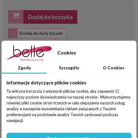
Dodaj do koszyka
Dodaj do listy życzeń
Cookies
WIĘCEJ INFORMACJI
Zgody
Szczegóły
O Cookies
Serum rozjaśniające Fairlucent Brightening Serum
Informacje dotyczące plików cookies
Zaawansowane serum o wielopoziomowym działaniu wspiera
Ta witryna korzysta z własnych plików cookie, aby zapewnić Ci
rozjaśnienie przebarwień oraz przeciwdziała ich powstawaniu.
najwyższy poziom doświadczenia na naszej stronie . Wykorzystujemy
Zawarte w serum składniki aktywne chronią przed starzeniem,
również pliki cookie stron trzecich w celu ulepszenia naszych usług,
aktywnie kondycjonują skórę wspierając jej optymalne
analizy a nastepnie wyświetlania reklam związanych z Twoimi
funkcjonowanie i komfort oraz jednolity i promienny wygląd
preferencjami na podstawie analizy Twoich zachowań podczas
cery.
nawigacji.
ODKRYCIA MENARDA! 4 przyczyny powstawania
przebarwień: