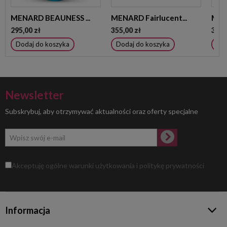
MENARD BEAUNESS ...
MENARD Fairlucent...
MENA
295,00 zł
355,00 zł
355,
Dodaj do koszyka
Dodaj do koszyka
Dod
Newsletter
Subskrybuj, aby otrzymywać aktualności oraz oferty specjalne
Akceptuję ogólne warunki użytkowania i politykę prywatności
Informacja