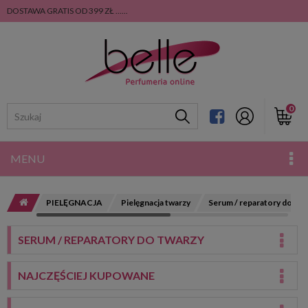
DOSTAWA GRATIS OD 399 ZŁ ......
0
MENU
PIELĘGNACJA
Pielęgnacja twarzy
Serum / reparatory do twa
SERUM / REPARATORY DO TWARZY
NAJCZĘŚCIEJ KUPOWANE